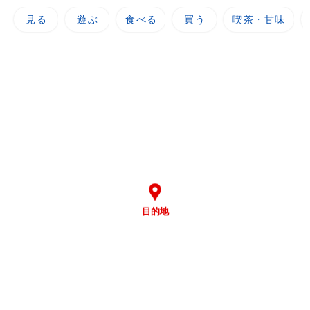
見る
遊ぶ
食べる
買う
喫茶・甘味
目的地