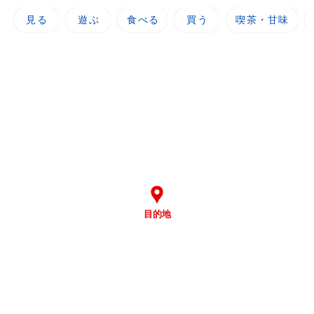
見る
遊ぶ
食べる
買う
喫茶・甘味
目的地