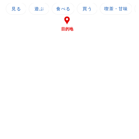
見る
遊ぶ
食べる
買う
喫茶・甘味
目的地